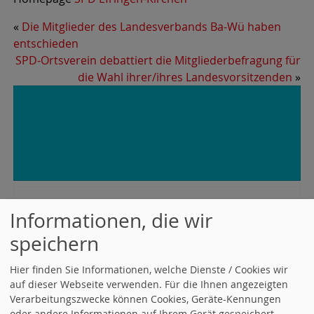
«
Die Mitglieder des Landesverbands Ba-Wü haben
entschieden
SPD-Ortsverein debattiert die Mitgliederbefragung für
die Wahl ihrer/ihres Landesvorsitzenden
»
TERMINE
Informationen, die wir
Alle Termine öffnen
.
speichern
Nächste Vorstandssitzung
|Gutshof Gässle 19 | 26.08.2026,
Hier finden Sie Informationen, welche Dienste / Cookies wir
19:30 Uhr |
auf dieser Webseite verwenden. Für die Ihnen angezeigten
Verarbeitungszwecke können Cookies, Geräte-Kennungen
Päsidium
| | 11.09.2026, 00:00 Uhr - 11.09.2026 |
oder andere Informationen auf Ihrem Gerät gespeichert