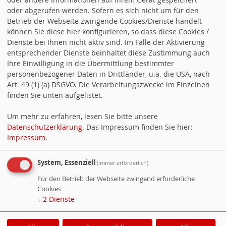
oder abgerufen werden. Sofern es sich nicht um für den
Betrieb der Webseite zwingende Cookies/Dienste handelt
Landesvorstandsklausur
| | 19.09.2026, 09:00 Uhr -
können Sie diese hier konfigurieren, so dass diese Cookies /
12:00 Uhr |
Dienste bei Ihnen nicht aktiv sind. Im Falle der Aktivierung
entsprechender Dienste beinhaltet diese Zustimmung auch
Ihre Einwilligung in die Übermittlung bestimmter
Alle Termine anzeigen
personenbezogener Daten in Drittländer, u.a. die USA, nach
Art. 49 (1) (a) DSGVO. Die Verarbeitungszwecke im Einzelnen
finden Sie unten aufgelistet.
ROTER CHOR
Um mehr zu erfahren, lesen Sie bitte unsere
Datenschutzerklärung
. Das Impressum finden Sie hier:
Impressum
.
System, Essenziell
(immer erforderlich)
Für den Betrieb der Webseite zwingend erforderliche
Cookies
↓
2
Dienste