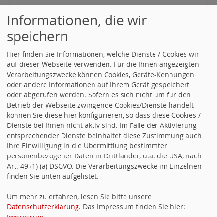
TERMINE
Informationen, die wir
Alle Termine öffnen
.
speichern
Nächste Vorstandssitzung
|Gutshof Gässle 19 | 26.08.2026,
Hier finden Sie Informationen, welche Dienste / Cookies wir
19:30 Uhr |
auf dieser Webseite verwenden. Für die Ihnen angezeigten
Verarbeitungszwecke können Cookies, Geräte-Kennungen
Päsidium
| | 11.09.2026, 00:00 Uhr - 11.09.2026 |
oder andere Informationen auf Ihrem Gerät gespeichert
oder abgerufen werden. Sofern es sich nicht um für den
Betrieb der Webseite zwingende Cookies/Dienste handelt
Landesvorstandsklausur
| | 19.09.2026, 09:00 Uhr -
können Sie diese hier konfigurieren, so dass diese Cookies /
12:00 Uhr |
Dienste bei Ihnen nicht aktiv sind. Im Falle der Aktivierung
entsprechender Dienste beinhaltet diese Zustimmung auch
Ihre Einwilligung in die Übermittlung bestimmter
Alle Termine anzeigen
personenbezogener Daten in Drittländer, u.a. die USA, nach
Art. 49 (1) (a) DSGVO. Die Verarbeitungszwecke im Einzelnen
finden Sie unten aufgelistet.
ROTER CHOR
Um mehr zu erfahren, lesen Sie bitte unsere
Datenschutzerklärung
. Das Impressum finden Sie hier:
Impressum
.